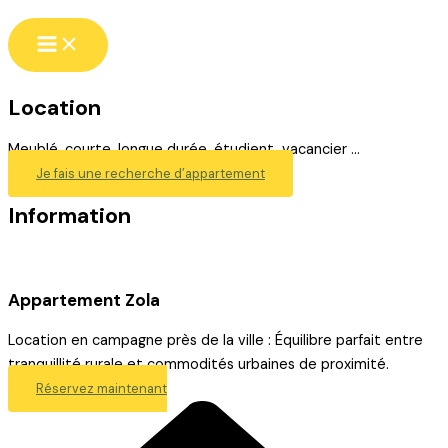
Aller
au
contenu
Location
Meublé, courte, longue durée, étudient, vacancier …
Je fais une recherche d’appartement
Information
Appartement Zola
Location en campagne près de la ville : Équilibre parfait entre
tranquillité rurale et commodités urbaines de proximité.
Réservez maintenant