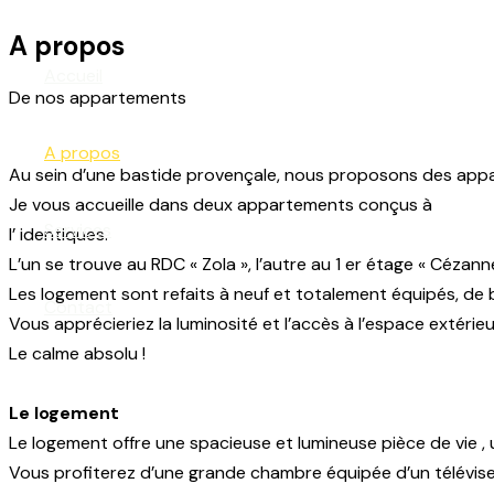
Aller
A propos
au
Accueil
contenu
De nos appartements
A propos
Au sein d’une bastide provençale, nous proposons des appar
Je vous accueille dans deux appartements conçus à
Services
l’ identiques.
L’un se trouve au RDC « Zola », l’autre au 1 er étage « Cézann
Les logement sont refaits à neuf et totalement équipés, de 
Contact
Vous apprécieriez la luminosité et l’accès à l’espace extérieur
Le calme absolu !
Le logement
Le logement offre une spacieuse et lumineuse pièce de vie 
Vous profiterez d’une grande chambre équipée d’un téléviseu